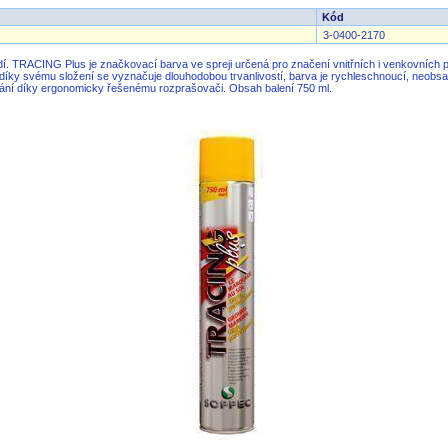
Kód
3-0400-2170
dí. TRACING Plus je značkovací barva ve spreji určená pro značení vnitřních i venkovních pl
y svému složení se vyznačuje dlouhodobou trvanlivostí, barva je rychleschnoucí, neobsahuje
ání díky ergonomicky řešenému rozprašovači. Obsah balení 750 ml.