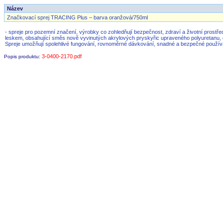
Název
Značkovací sprej TRACING Plus – barva oranžová/750ml
- spreje pro pozemní značení, výrobky co zohledňují bezpečnost, zdraví a životní prostře
leskem, obsahující směs nově vyvinutých akrylových pryskyřic upraveného polyuretanu, dík
Spreje umožňují spolehlivé fungování, rovnoměrné dávkování, snadné a bezpečné použív
3-0400-2170.pdf
Popis produktu: