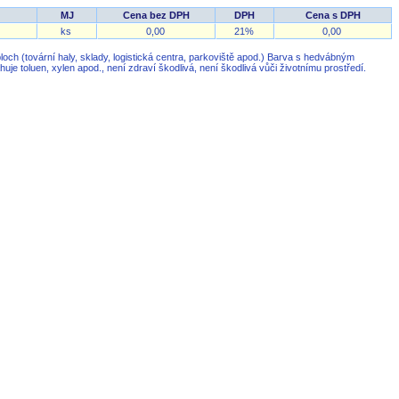
MJ
Cena bez DPH
DPH
Cena s DPH
ks
0,00
21%
0,00
och (tovární haly, sklady, logistická centra, parkoviště apod.) Barva s hedvábným
 toluen, xylen apod., není zdraví škodlivá, není škodlivá vůči životnímu prostředí.