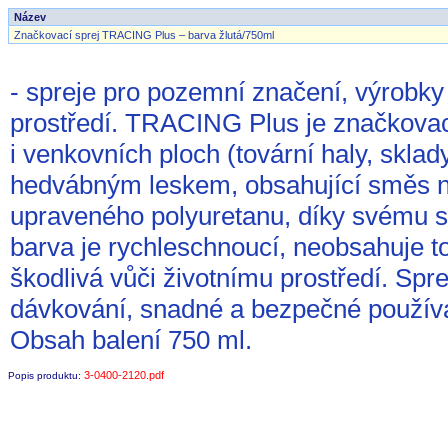
Název
Značkovací sprej TRACING Plus – barva žlutá/750ml
- spreje pro pozemní značení, výrobky 
prostředí. TRACING Plus je značkovací
i venkovních ploch (tovární haly, sklad
hedvábným leskem, obsahující směs no
upraveného polyuretanu, díky svému sl
barva je rychleschnoucí, neobsahuje to
škodlivá vůči životnímu prostředí. Sp
dávkování, snadné a bezpečné použív
Obsah balení 750 ml.
3-0400-2120.pdf
Popis produktu: