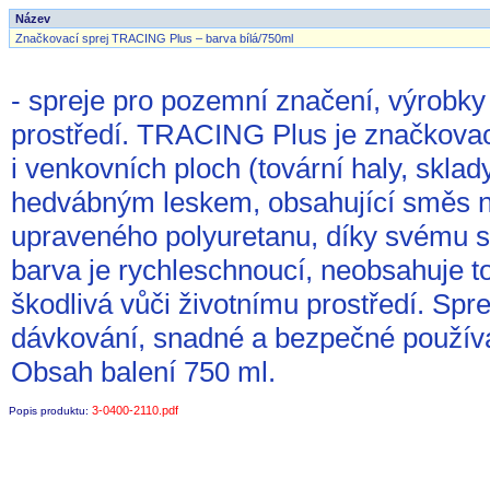
Název
Značkovací sprej TRACING Plus – barva bílá/750ml
- spreje pro pozemní značení, výrobky 
prostředí. TRACING Plus je značkovací
i venkovních ploch (tovární haly, sklad
hedvábným leskem, obsahující směs no
upraveného polyuretanu, díky svému sl
barva je rychleschnoucí, neobsahuje to
škodlivá vůči životnímu prostředí. Sp
dávkování, snadné a bezpečné použív
Obsah balení 750 ml.
3-0400-2110.pdf
Popis produktu: