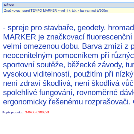
Název
Značkovací sprej TEMPO MARKER – velmi krátk. - barva modrá/500ml
- spreje pro stavbaře, geodety, hroma
MARKER je značkovací fluorescenční b
velmi omezenou dobu. Barva zmizí z p
neocenitelným pomocníkem při různých
sportovní soutěže, běžecké závody, tur
vysokou viditelností, použitím při nízk
není zdraví škodlivá, není škodlivá vů
spolehlivé fungování, rovnoměrné dáv
ergonomicky řešenému rozprašovači. 
3-0400-0900.pdf
Popis produktu: