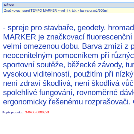
Název
Značkovací sprej TEMPO MARKER – velmi krátk. - barva oranž/500ml
- spreje pro stavbaře, geodety, hroma
MARKER je značkovací fluorescenční b
velmi omezenou dobu. Barva zmizí z p
neocenitelným pomocníkem při různých
sportovní soutěže, běžecké závody, tur
vysokou viditelností, použitím při nízk
není zdraví škodlivá, není škodlivá vů
spolehlivé fungování, rovnoměrné dáv
ergonomicky řešenému rozprašovači. 
3-0400-0800.pdf
Popis produktu: